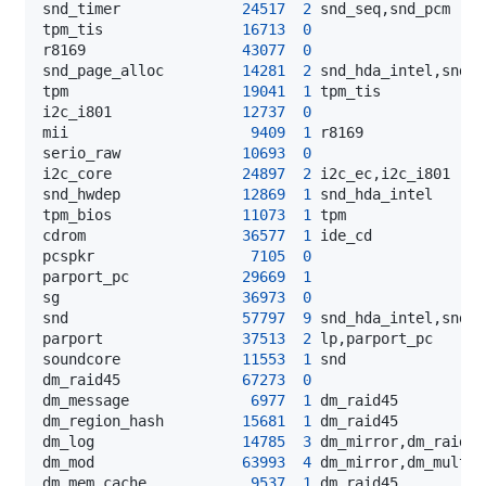
snd_timer              
24517
2
tpm_tis                
16713
0
r8169                  
43077
0
snd_page_alloc         
14281
2
tpm                    
19041
1
i2c_i801               
12737
0
mii                     
9409
1
serio_raw              
10693
0
i2c_core               
24897
2
snd_hwdep              
12869
1
tpm_bios               
11073
1
cdrom                  
36577
1
pcspkr                  
7105
0
parport_pc             
29669
1
sg                     
36973
0
snd                    
57797
9
parport                
37513
2
soundcore              
11553
1
dm_raid45              
67273
0
dm_message              
6977
1
dm_region_hash         
15681
1
dm_log                 
14785
3
dm_mod                 
63993
4
dm_mem_cache            
9537
1