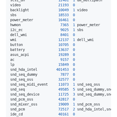
video                  
21193
0
backlight              
10049
1
sbs                    
18533
0
power_meter            
16461
0
hwmon                   
7365
1
i2c_ec                  
9025
1
dell_wmi                
8401
0
wmi                    
12137
1
button                 
10705
0
battery                
13637
0
asus_acpi              
19289
0
ac                      
9157
0
lp                     
15849
0
snd_hda_intel         
401453
0
snd_seq_dummy           
7877
0
snd_seq_oss            
32577
0
snd_seq_midi_event     
11073
1
snd_seq                
49585
5
snd_seq_device         
11725
3
snd_pcm_oss            
42817
0
snd_mixer_oss          
19009
1
snd_pcm                
72517
2
ide_cd                 
40161
0