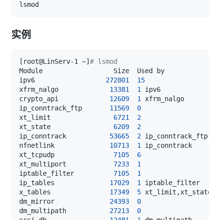
实例
[
root@LinServ-1 ~
]
# lsmod
ipv6                  
272801
15
xfrm_nalgo             
13381
1
crypto_api             
12609
1
ip_conntrack_ftp       
11569
0
xt_limit                
6721
2
xt_state                
6209
2
ip_conntrack           
53665
2
nfnetlink              
10713
1
xt_tcpudp               
7105
6
xt_multiport            
7233
1
iptable_filter          
7105
1
ip_tables              
17029
1
x_tables               
17349
5
dm_mirror              
24393
0
dm_multipath           
27213
0
scsi_dh                
12481
1